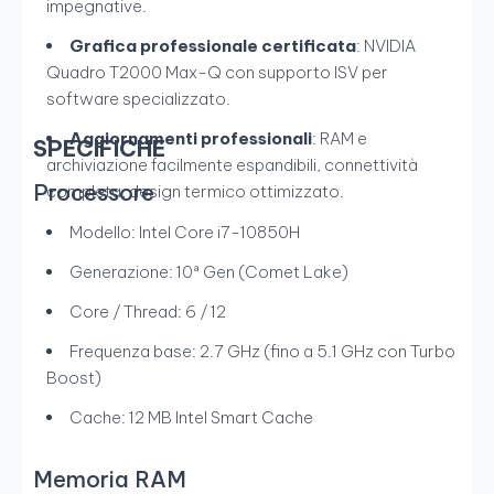
impegnative.
Grafica professionale certificata
: NVIDIA
Quadro T2000 Max-Q con supporto ISV per
software specializzato.
Aggiornamenti professionali
: RAM e
SPECIFICHE
archiviazione facilmente espandibili, connettività
Processore
completa, design termico ottimizzato.
Modello: Intel Core i7-10850H
Generazione: 10ª Gen (Comet Lake)
Core / Thread: 6 / 12
Frequenza base: 2.7 GHz (fino a 5.1 GHz con Turbo
Boost)
Cache: 12 MB Intel Smart Cache
Memoria RAM