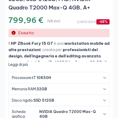
Quadro T2000 Max-Q 4GB, A+
799,96 €
IVA incl.
2.499,00 €
-68%
Esaurito
Il
HP ZBook Fury 15 G7
è una
workstation mobile ad
alte prestazioni
, creata per
professionisti del
design, dell'ingegneria e dell'editing avanzato
.
Integra un
Intel Core i7-10850H a 6 core
,
32 GB di
Leggi di più
RAM DDR4
e un veloce
SSD NVMe da 512 GB
,
offrendo potenza multitasking e velocità estrema. La
Processore:
i7 10850H
sua
scheda grafica professionale NVIDIA Quadro
T2000 Max-Q (4 GB GDDR6)
garantisce
Memoria RAM:
32GB
prestazioni ottimizzate nelle applicazioni
CAD, 3D e
multimediali
. Ideale per chi cerca
prestazioni da
Disco rigido:
SSD 512GB
desktop in un portatile resistente e potente
.
Scheda
NVIDIA Quadro T2000 Max-Q
grafica:
4GB