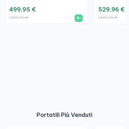
499,95 €
529,96 €
1.299,00 €
1.699,00 €
A+
Portatili Più Venduti