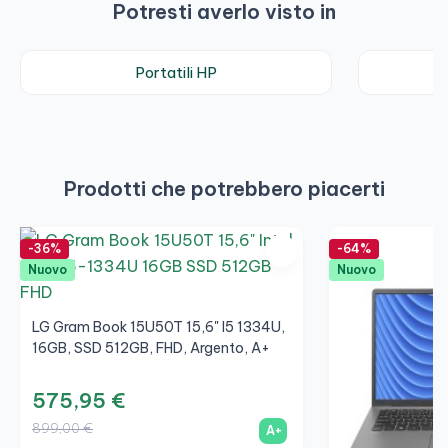
Potresti averlo visto in
Portatili HP
Prodotti che potrebbero piacerti
-36%
-64%
Nuovo
Nuovo
LG Gram Book 15U50T 15,6" I5 1334U,
16GB, SSD 512GB, FHD, Argento, A+
575,95 €
899,00 €
A+