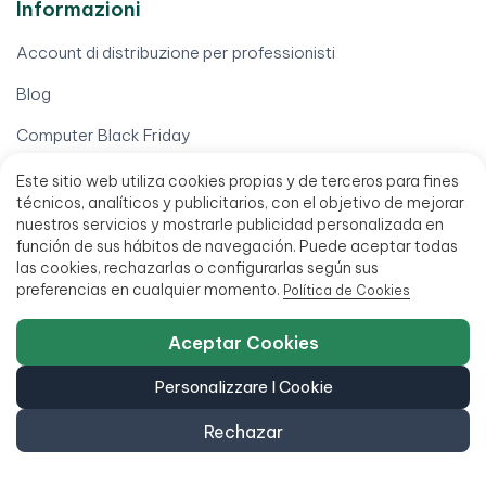
Informazioni
Account di distribuzione per professionisti
Blog
Computer Black Friday
Computer per scuole
Este sitio web utiliza cookies propias y de terceros para fines
técnicos, analíticos y publicitarios, con el objetivo de mejorar
Eliminazione del certificato dati (ITAD)
nuestros servicios y mostrarle publicidad personalizada en
función de sus hábitos de navegación. Puede aceptar todas
Vendi il tuo cellulare
las cookies, rechazarlas o configurarlas según sus
preferencias en cualquier momento.
Política de Cookies
Vendi il tuo computer
Vendi il tuo iPhone
Aceptar Cookies
Il tuo account
Personalizzare I Cookie
Diritto di recesso
Rechazar
Elaborare una garanzia