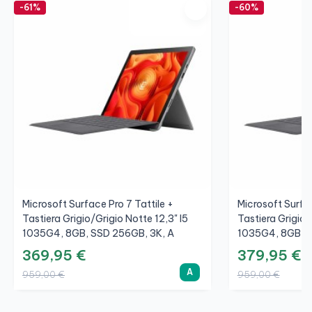
-61%
-60%
Microsoft Surface Pro 7 Tattile +
Microsoft Surfac
Tastiera Grigio/Grigio Notte 12,3" I5
Tastiera Grigio/
1035G4, 8GB, SSD 256GB, 3K, A
1035G4, 8GB, S
369,95 €
379,95 €
A
959,00 €
959,00 €