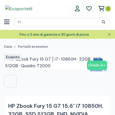
0
×
Fino a 3 anni di garanzia e 30 giorni di prova
Casa
Portatili economici
Esaurito
Grado A+
HP Zbook Fury 15 G7 15,6" i7 10850H,
32GB, SSD 512GB, FHD, NVIDIA