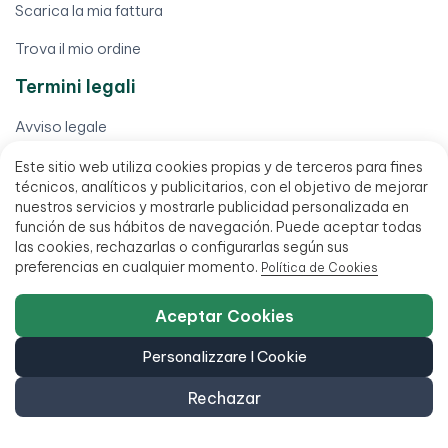
Scarica la mia fattura
Trova il mio ordine
Termini legali
Avviso legale
Condizioni di vendita
Este sitio web utiliza cookies propias y de terceros para fines
técnicos, analíticos y publicitarios, con el objetivo de mejorar
Finanziamento fino a 18 mesi
nuestros servicios y mostrarle publicidad personalizada en
función de sus hábitos de navegación. Puede aceptar todas
Politica di accessibilità
las cookies, rechazarlas o configurarlas según sus
preferencias en cualquier momento.
Política de Cookies
Aceptar Cookies
Personalizzare I Cookie
Rechazar
951 20 47 46
C/ San Millán 27, 29013 Málaga, Spagna