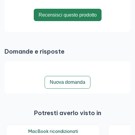
Recensisci questo prodotto
Domande e risposte
Nuova domanda
Potresti averlo visto in
MacBook ricondizionati
N