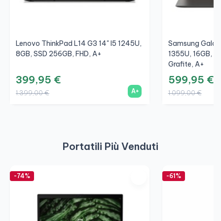
Lenovo ThinkPad L14 G3 14" I5 1245U,
Samsung Galaxy
8GB, SSD 256GB, FHD, A+
1355U, 16GB, S
Grafite, A+
399,95 €
599,95 €
A+
1.399,00 €
1.099,00 €
Portatili Più Venduti
-74%
-61%