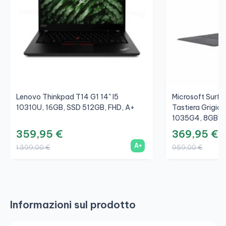
Lenovo Thinkpad T14 G1 14" I5
Microsoft Surfac
10310U, 16GB, SSD 512GB, FHD, A+
Tastiera Grigio/
1035G4, 8GB, S
359,95 €
369,95 €
A+
1.399,00 €
959,00 €
Informazioni sul prodotto