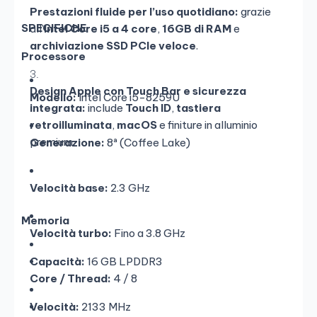
Prestazioni fluide per l’uso quotidiano:
grazie
SPECIFICHE
all’
Intel Core i5 a 4 core
,
16GB di RAM
e
archiviazione SSD PCIe veloce
.
Processore
Design Apple con Touch Bar e sicurezza
Modello:
Intel Core i5-8259U
integrata:
include
Touch ID
,
tastiera
retroilluminata
,
macOS
e finiture in alluminio
premium.
Generazione:
8ª (Coffee Lake)
Velocità base:
2.3 GHz
Memoria
Velocità turbo:
Fino a 3.8 GHz
Capacità:
16 GB LPDDR3
Core / Thread:
4 / 8
Velocità:
2133 MHz