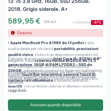
13" i5 3,8 GHz, 16GB, SSD 256GB,
2018, Grigio siderale, A+
589,95 €
IVA incl.
1.799,00 €
-67%
Esaurito
Il
Apple MacBook Pro A1989 da 13 pollici
è una
scelta ideale per chi cerca
portabilità, prestazioni e
qualità visiva
, il tutto in un dispositivo compatto ed
È dotato di un processore
Intel Core i5-8259U di 8ª
elegante. Il suo
schermo Retina WQXGA da 13,3"
generazione
,
16GB di RAM LPDDR3
e
SSD da
offre immagini nitide, con elevata luminosità ed
256GB
, garantendo prestazioni fluide nel multitasking,
eccellente fedeltà cromatica, perfetto per attività
Include
Touch Bar interattiva
,
sensore Touch ID
,
nella navigazione avanzata e nell’uso professionale
creative, editing leggero o lavoro d’ufficio avanzato.
tastiera retroilluminata
e sistema operativo
generale.
macOS
, con un design unibody in alluminio resistente e
Leggi di più
sofisticato.
Avvisami quando disponibile