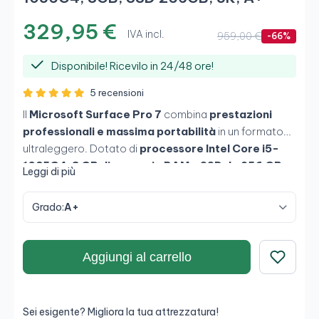
329,95 €
IVA incl.
959,00 €
-66%
Disponibile! Ricevilo in 24/48 ore!
5 recensioni
Il
Microsoft Surface Pro 7
combina
prestazioni
professionali e massima portabilità
in un formato
ultraleggero. Dotato di
processore Intel Core i5-
1035G4
,
8 GB di memoria RAM
e
SSD da 256 GB
,
Leggi di più
offre un'esperienza fluida per
produttività avanzata,
navigazione, lavoro professionale e multitasking
Grado:
A+
quotidiano
. Il suo
schermo touch PixelSense da
12,3 pollici con risoluzione 3K (2736 × 1824)
offre
una visualizzazione nitida e precisa, ideale per la
Aggiungi al carrello
produttività e l'uso creativo. Un dispositivo versatile
Salva
pensato per chi ha bisogno di
mobilità senza
rinunciare a potenza e qualità del display
.
Sei esigente? Migliora la tua attrezzatura!