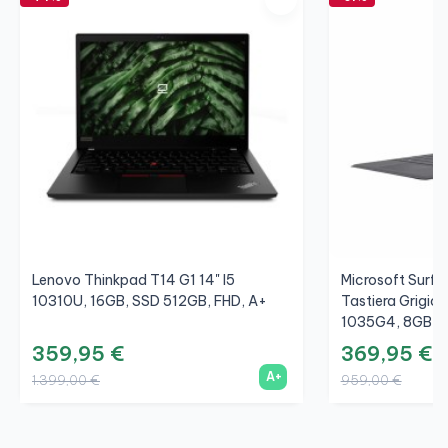
Lenovo Thinkpad T14 G1 14" I5
Microsoft Surfac
10310U, 16GB, SSD 512GB, FHD, A+
Tastiera Grigio/
1035G4, 8GB, S
359,95 €
369,95 €
A+
1.399,00 €
959,00 €