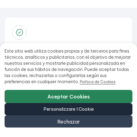
Garanzia fino a 3 anni
Este sitio web utiliza cookies propias y de terceros para fines
Approfitta di una garanzia fino a 3 anni e di un periodo
técnicos, analíticos y publicitarios, con el objetivo de mejorar
di prova di 30 giorni.
nuestros servicios y mostrarle publicidad personalizada en
función de sus hábitos de navegación. Puede aceptar todas
las cookies, rechazarlas o configurarlas según sus
preferencias en cualquier momento.
Política de Cookies
Aceptar Cookies
Sostenibilità garantita
Personalizzare I Cookie
Scegliendo prodotti ricondizionati, si riducono gli
sprechi tecnologici e si risparmiano risorse.
Rechazar