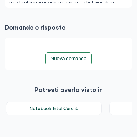
mostra il normale segno di usura. La batteria dura
abbastanza a lungo. Mi manca solo trovare una penna
compatibile: quella che avevo per l’iPad non funziona
con questo dispositivo.
Domande e risposte
Di LUIS ANTONIO G.
il 30/05/2025
Nuova domanda
Recensione verificata
Portatile
Ottimo team e in 24 ore
Potresti averlo visto in
Notebook Intel Core i5