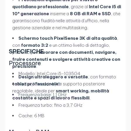
quotidiano professionale
, grazie al
Intel Core i5 di
10ª generazione
insieme a
8 GB di RAM e SSD
, che
garantiscono fluidità nelle attività d’ufficio, nella
gestione aziendale e nel multitasking.
Schermo touch PixelSense 3K di alta qualità
,
con
formato 3:2
e un ottimo livello di dettaglio,
SPECIFICHE
perfetto per
lavorare con documenti, navigare,
fruire contenuti e svolgere attività creative con
Processore
precisione
.
Modello: Intel Core i5-1035G4
Design ultraleggero e versatile
, con formato
tablet professionale
e supporto posteriore
Nuclei / Thread: 4 / 8
regolabile, ideale per
smart working, mobilità
Frequenza base: 1,1 GHz
costante e spazi di lavoro flessibili
.
Frequenza turbo: fino a 3,7 GHz
Cache: 6 MB