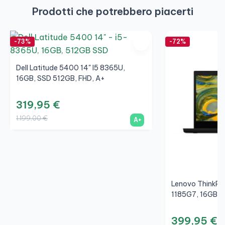
Prodotti che potrebbero piacerti
-73%
-72%
Dell Latitude 5400 14" I5 8365U,
16GB, SSD 512GB, FHD, A+
319,95 €
1.199,00 €
A+
Lenovo ThinkPad
1185G7, 16GB, 
399,95 €