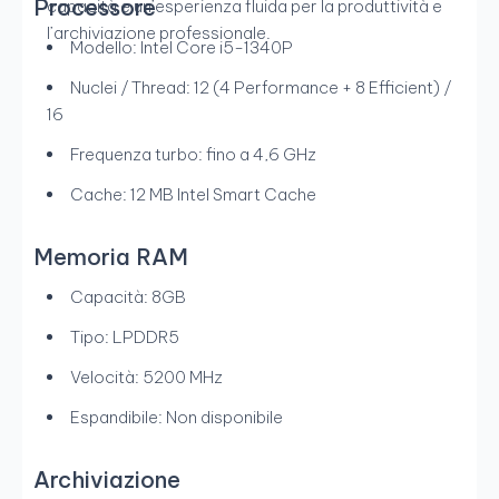
Processore
capacità e un’esperienza fluida per la produttività e
l’archiviazione professionale.
Modello: Intel Core i5-1340P
Nuclei / Thread: 12 (4 Performance + 8 Efficient) /
16
Frequenza turbo: fino a 4,6 GHz
Cache: 12 MB Intel Smart Cache
Memoria RAM
Capacità: 8GB
Tipo: LPDDR5
Velocità: 5200 MHz
Espandibile: Non disponibile
Archiviazione