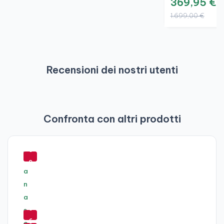
369,95 €
1.699,00 €
Recensioni dei nostri utenti
Confronta con altri prodotti
-
6
9
%
-
6
-
-
7
6
-