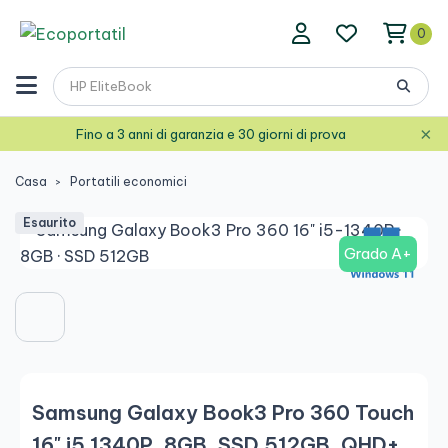
0
×
Fino a 3 anni di garanzia e 30 giorni di prova
Casa
Portatili economici
Esaurito
Grado A+
Samsung Galaxy Book3 Pro 360 Touch
16" i5 1340P, 8GB, SSD 512GB, QHD+,