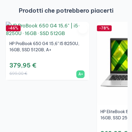
Prodotti che potrebbero piacerti
-46%
-78%
HP ProBook 650 G4 15,6" I5 8250U,
16GB, SSD 512GB, A+
379,95 €
699,00 €
A+
HP EliteBook 84
16GB, SSD 256G