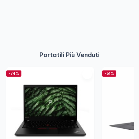
Portatili Più Venduti
-74%
-61%