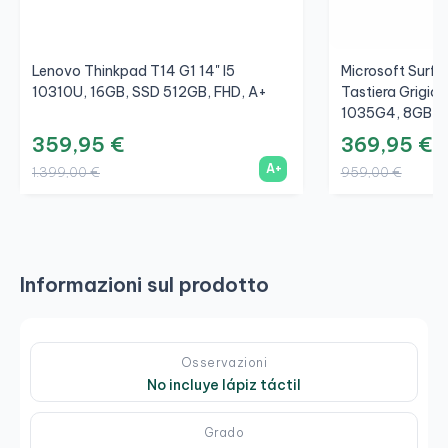
Lenovo Thinkpad T14 G1 14" I5
Microsoft Surfac
10310U, 16GB, SSD 512GB, FHD, A+
Tastiera Grigio/
1035G4, 8GB, S
359,95 €
369,95 €
A+
1.399,00 €
959,00 €
Informazioni sul prodotto
Osservazioni
No incluye lápiz táctil
Grado